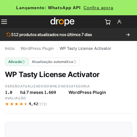
Lançamento: WhatsApp API
Confira agora
512
produtos atualizados nos últimos 7 dias
Início
›
WordPress Plugin
›
WP Tasty License Activator
Ativado
Atualização automática
WP Tasty License Activator
VERSÃO
ATUALIZADO
DOWNLOADS
CATEGORIA
há 7 meses
WordPress Plugin
1.0
1.669
AVALIAÇÃO
★★★★★
★★★★★
4,42
(172)