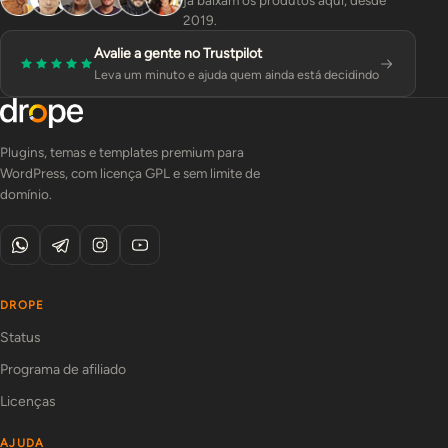
já baixam os produtos aqui, desde
2019.
Avalie a gente no Trustpilot
Leva um minuto e ajuda quem ainda está decidindo
Plugins, temas e templates premium para
WordPress, com licença GPL e sem limite de
domínio.
DROPE
Status
Programa de afiliado
Licenças
AJUDA