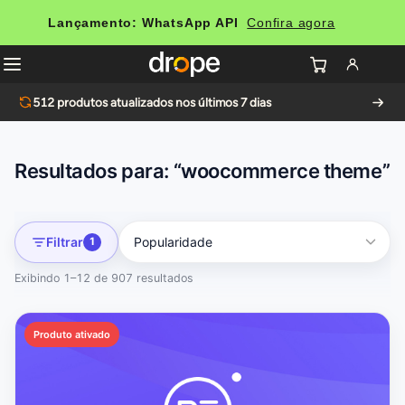
Lançamento: WhatsApp API
Confira agora
512
produtos atualizados nos últimos 7 dias
Resultados para: “woocommerce theme”
Filtrar
1
Exibindo 1–12 de 907 resultados
Produto ativado