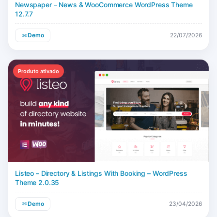
Newspaper – News & WooCommerce WordPress Theme
12.7.7
Demo
22/07/2026
Produto ativado
Listeo – Directory & Listings With Booking – WordPress
Theme 2.0.35
Demo
23/04/2026