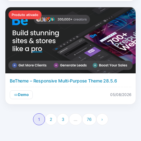
Produto ativado
BeTheme – Responsive Multi-Purpose Theme 28.5.6
Demo
05/08/2026
1
2
3
...
76
›