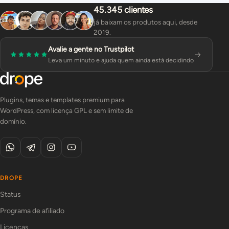
45.345 clientes
já baixam os produtos aqui, desde
2019.
Avalie a gente no Trustpilot
Leva um minuto e ajuda quem ainda está decidindo
Plugins, temas e templates premium para
WordPress, com licença GPL e sem limite de
domínio.
DROPE
Status
Programa de afiliado
Licenças