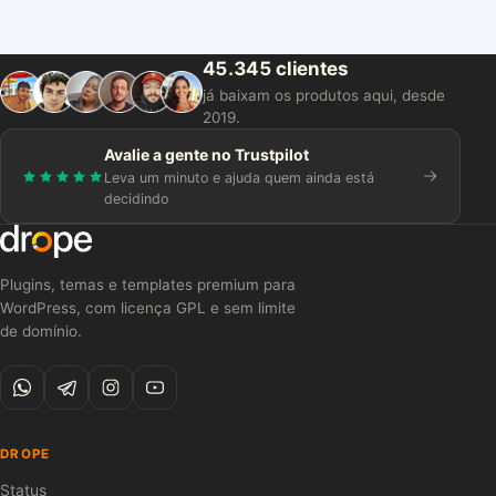
45.345 clientes
já baixam os produtos aqui, desde
2019.
Avalie a gente no Trustpilot
Leva um minuto e ajuda quem ainda está
decidindo
Plugins, temas e templates premium para
WordPress, com licença GPL e sem limite
de domínio.
DROPE
Status