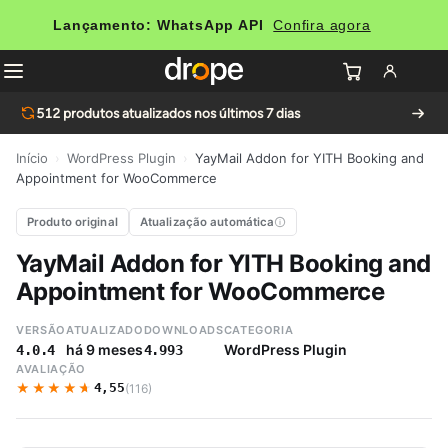
Lançamento: WhatsApp API
Confira agora
512
produtos atualizados nos últimos 7 dias
Início
›
WordPress Plugin
›
YayMail Addon for YITH Booking and
Appointment for WooCommerce
Produto original
Atualização automática
YayMail Addon for YITH Booking and
Appointment for WooCommerce
VERSÃO
ATUALIZADO
DOWNLOADS
CATEGORIA
há 9 meses
WordPress Plugin
4.0.4
4.993
AVALIAÇÃO
★★★★★
★★★★★
4,55
(116)