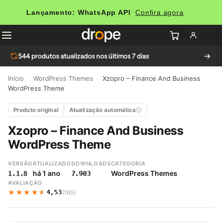
Lançamento: WhatsApp API
Confira agora
544
produtos atualizados nos últimos 7 dias
Início
›
WordPress Themes
›
Xzopro – Finance And Business
WordPress Theme
Produto original
Atualização automática
Xzopro – Finance And Business
WordPress Theme
VERSÃO
ATUALIZADO
DOWNLOADS
CATEGORIA
há 1 ano
WordPress Themes
1.1.8
7.903
AVALIAÇÃO
★★★★★
★★★★★
4,53
(165)