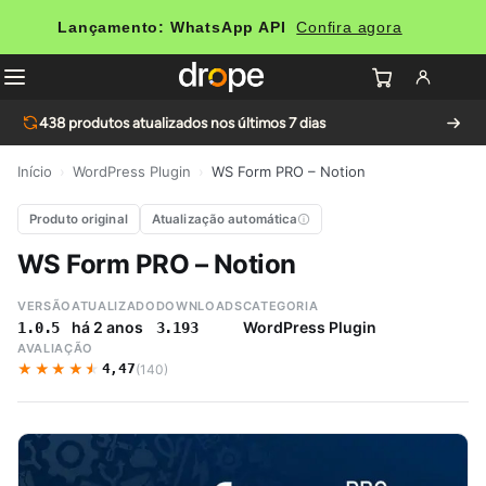
Lançamento: WhatsApp API
Confira agora
438
produtos atualizados nos últimos 7 dias
Início
›
WordPress Plugin
›
WS Form PRO – Notion
Produto original
Atualização automática
WS Form PRO – Notion
VERSÃO
ATUALIZADO
DOWNLOADS
CATEGORIA
há 2 anos
WordPress Plugin
1.0.5
3.193
AVALIAÇÃO
★★★★★
★★★★★
4,47
(140)