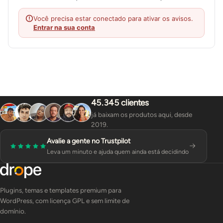
Você precisa estar conectado para ativar os avisos.
Entrar na sua conta
45.345 clientes
já baixam os produtos aqui, desde
2019.
Avalie a gente no Trustpilot
Leva um minuto e ajuda quem ainda está decidindo
Plugins, temas e templates premium para
WordPress, com licença GPL e sem limite de
domínio.