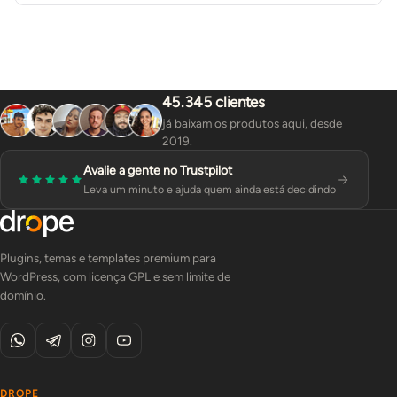
45.345 clientes
já baixam os produtos aqui, desde
2019.
Avalie a gente no Trustpilot
Leva um minuto e ajuda quem ainda está decidindo
Plugins, temas e templates premium para
WordPress, com licença GPL e sem limite de
domínio.
DROPE