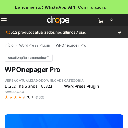
Lançamento: WhatsApp API
Confira agora
512
produtos atualizados nos últimos 7 dias
Início
›
WordPress Plugin
›
WPOnepager Pro
Atualização automática
WPOnepager Pro
VERSÃO
ATUALIZADO
DOWNLOADS
CATEGORIA
há 5 anos
WordPress Plugin
1.2.2
8.822
AVALIAÇÃO
★★★★★
★★★★★
4,46
(130)