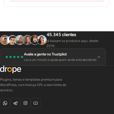
45.345 clientes
já baixam os produtos aqui, desde
2019.
Avalie a gente no Trustpilot
Leva um minuto e ajuda quem ainda está decidindo
Plugins, temas e templates premium para
WordPress, com licença GPL e sem limite de
domínio.