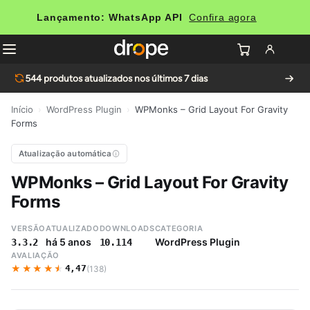
Lançamento: WhatsApp API
Confira agora
544
produtos atualizados nos últimos 7 dias
Início
›
WordPress Plugin
›
WPMonks – Grid Layout For Gravity
Forms
Atualização automática
WPMonks – Grid Layout For Gravity
Forms
VERSÃO
ATUALIZADO
DOWNLOADS
CATEGORIA
há 5 anos
WordPress Plugin
3.3.2
10.114
AVALIAÇÃO
★★★★★
★★★★★
4,47
(138)