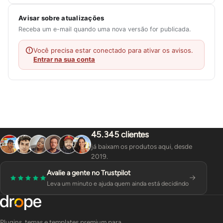
Avisar sobre atualizações
Receba um e-mail quando uma nova versão for publicada.
Você precisa estar conectado para ativar os avisos.
Entrar na sua conta
45.345 clientes
já baixam os produtos aqui, desde
2019.
Avalie a gente no Trustpilot
Leva um minuto e ajuda quem ainda está decidindo
Plugins, temas e templates premium para