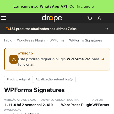
Lançamento: WhatsApp API
Confira agora
434
produtos atualizados nos últimos 7 dias
Início
›
WordPress Plugin
›
WPForms
›
WPForms Signatures
ATENÇÃO
Este produto requer o plugin
WPForms Pro
para
funcionar.
Produto original
Atualização automática
WPForms Signatures
VERSÃO
ATUALIZADO
DOWNLOADS
CATEGORIA
AUTOR
há 2 semanas
WordPress Plugin
WPForms
1.14.0
12.610
AVALIAÇÃO