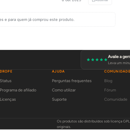
tes e para quem já comprou este produto.
Avalie a gen
Leva um minu
DROPE
AJUDA
COMUNIDAD
Status
Perguntas frequentes
Blog
Programa de afiliado
Como utilizar
Fórum
Licenças
Suporte
Comunidade
Os produtos são distribuídos sob licença GP
originais.