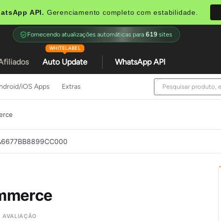
atsApp API.
Gerenciamento completo com estabilidade.
Fornecendo atualizações automáticas para
619
sites
WHITELABEL
Afiliados
Auto Update
WhatsApp API
ndroid/iOS Apps
Extras
erce
5AA6677BB8899CC000
mmerce
AVALIAÇÃO