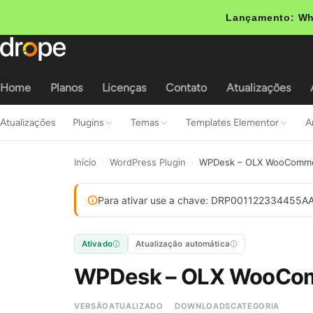
Lançamento: Wh
Home
Planos
Licenças
Contato
Atualizações
Atualizações
Plugins
Temas
Templates Elementor
A
Início
›
WordPress Plugin
›
WPDesk – OLX WooComm
Para ativar use a chave: DRP00112233445
Ativado
Atualização automática
WPDesk – OLX WooCo
VERSÃO
ATUALIZADO
DOWNLOADS
CATEGORIA