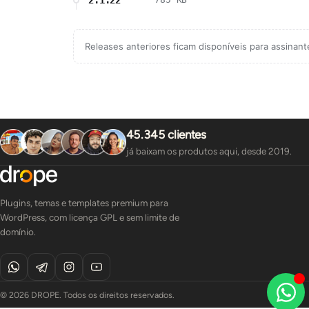
Releases anteriores ficam disponíveis para assinan
45.345 clientes
já baixam os produtos aqui, desde 2019.
Plugins, temas e templates premium para
WordPress, com licença GPL e sem limite de
domínio.
© 2026 DROPE. Todos os direitos reservados.