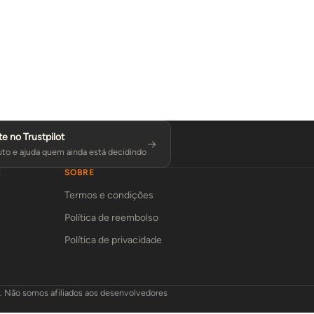
te no Trustpilot
to e ajuda quem ainda está decidindo
E
SOBRE
Termos e condições
Política de reembolso
Política de privacidade
L. Não somos afiliados aos desenvolvedores