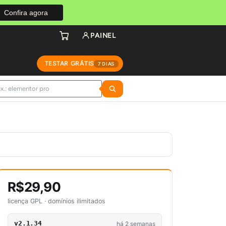
Confira agora
PAINEL
TESTAR GRÁTIS
7 DIAS
R$29,90
licença GPL · domínios ilimitados
v2.1.34
há 2 semanas