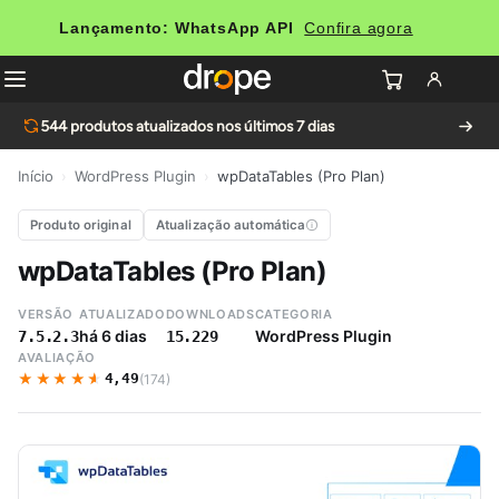
Lançamento: WhatsApp API
Confira agora
544
produtos atualizados nos últimos 7 dias
Início
›
WordPress Plugin
›
wpDataTables (Pro Plan)
Produto original
Atualização automática
wpDataTables (Pro Plan)
VERSÃO
ATUALIZADO
DOWNLOADS
CATEGORIA
há 6 dias
WordPress Plugin
7.5.2.3
15.229
AVALIAÇÃO
★★★★★
★★★★★
4,49
(174)