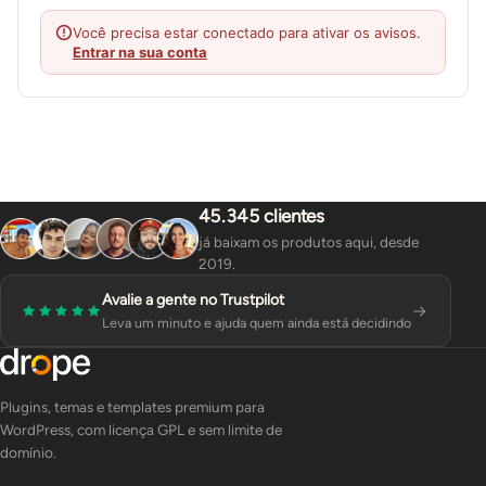
Você precisa estar conectado para ativar os avisos.
Entrar na sua conta
45.345 clientes
já baixam os produtos aqui, desde
2019.
Avalie a gente no Trustpilot
Leva um minuto e ajuda quem ainda está decidindo
Plugins, temas e templates premium para
WordPress, com licença GPL e sem limite de
domínio.