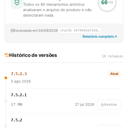
60
/60
Todos os 60 mecanismos antivírus
analisaram o arquivo do produto e não
detectaram nada.
Escaneado em 04/08/2026
sha256 b6f8085af268…
Relatório completo
Histórico de versões
10 releases
7.5.2.3
Atual
3 ago 2026
7.5.2.1
17 MB
27 jul 2026
Assinar
7.5.2