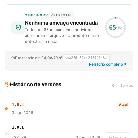
VERIFICADO
VIRUSTOTAL
Nenhuma ameaça encontrada
65
/65
Todos os 65 mecanismos antivírus
analisaram o arquivo do produto e não
detectaram nada.
Escaneado em 04/08/2026
sha256 57c425354743…
Relatório completo
Histórico de versões
3 releases
1.0.3
Atual
3 ago 2026
1.0.1
133 KB
25 maio 2026
Assinar