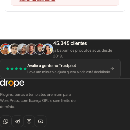
45.345 clientes
já baixam os produtos aqui, desde
2019.
Avalie a gente no Trustpilot
Leva um minuto e ajuda quem ainda está decidindo
Plugins, temas e templates premium para
WordPress, com licença GPL e sem limite de
domínio.