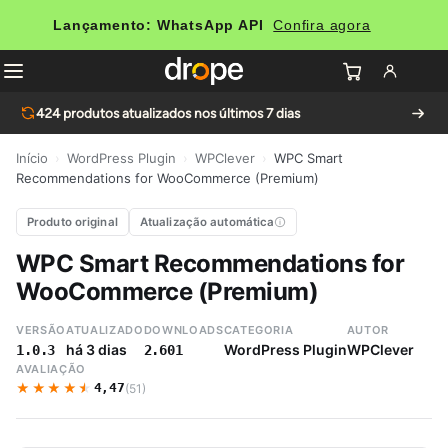
Lançamento: WhatsApp API
Confira agora
424
produtos atualizados nos últimos 7 dias
Início
›
WordPress Plugin
›
WPClever
›
WPC Smart
Recommendations for WooCommerce (Premium)
Produto original
Atualização automática
WPC Smart Recommendations for
WooCommerce (Premium)
VERSÃO
ATUALIZADO
DOWNLOADS
CATEGORIA
AUTOR
há 3 dias
WordPress Plugin
WPClever
1.0.3
2.601
AVALIAÇÃO
★★★★★
★★★★★
4,47
(51)