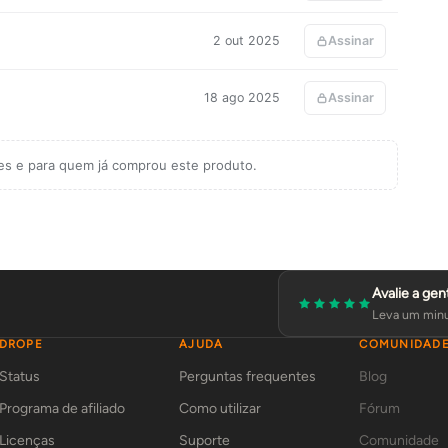
2 out 2025
Assinar
18 ago 2025
Assinar
tes e para quem já comprou este produto.
Avalie a gen
Leva um minu
DROPE
AJUDA
COMUNIDAD
Status
Perguntas frequentes
Blog
Programa de afiliado
Como utilizar
Fórum
Licenças
Suporte
Comunidade