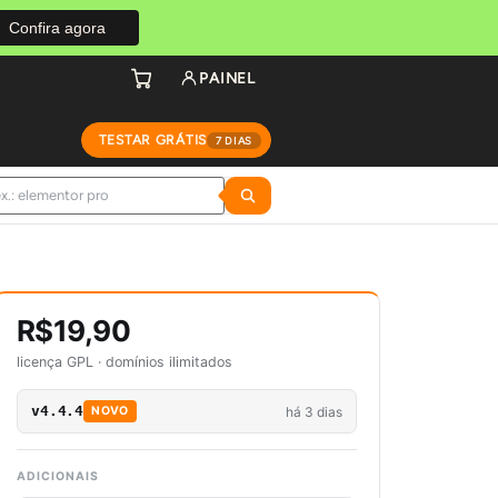
Confira agora
PAINEL
TESTAR GRÁTIS
7 DIAS
R$19,90
licença GPL · domínios ilimitados
v4.4.4
há 3 dias
NOVO
ADICIONAIS