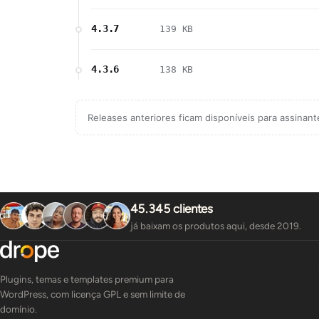
4.3.7
139 KB
4.3.6
138 KB
Releases anteriores ficam disponíveis para assinan
45.345 clientes
já baixam os produtos aqui, desde 2019.
Plugins, temas e templates premium para
WordPress, com licença GPL e sem limite de
domínio.