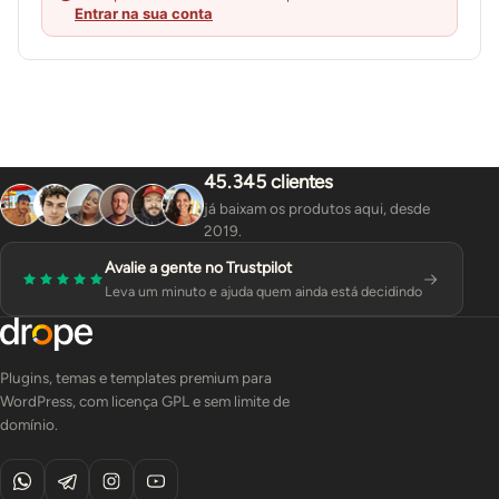
Entrar na sua conta
45.345 clientes
já baixam os produtos aqui, desde
2019.
Avalie a gente no Trustpilot
Leva um minuto e ajuda quem ainda está decidindo
Plugins, temas e templates premium para
WordPress, com licença GPL e sem limite de
domínio.