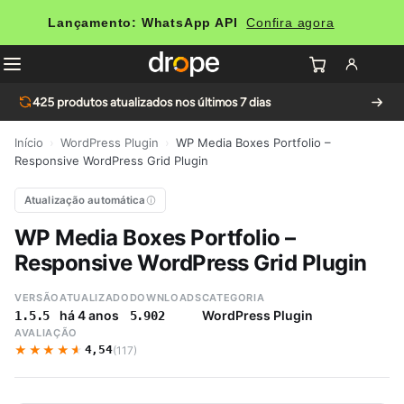
Lançamento: WhatsApp API
Confira agora
425
produtos atualizados nos últimos 7 dias
Início
›
WordPress Plugin
›
WP Media Boxes Portfolio –
Responsive WordPress Grid Plugin
Atualização automática
WP Media Boxes Portfolio –
Responsive WordPress Grid Plugin
VERSÃO
ATUALIZADO
DOWNLOADS
CATEGORIA
há 4 anos
WordPress Plugin
1.5.5
5.902
AVALIAÇÃO
★★★★★
★★★★★
4,54
(117)