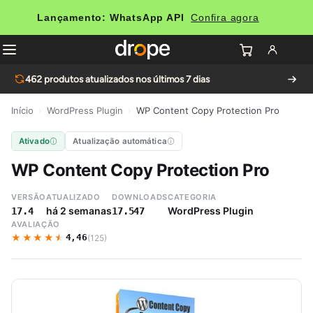
Lançamento: WhatsApp API
Confira agora
462
produtos atualizados nos últimos 7 dias
Início
›
WordPress Plugin
›
WP Content Copy Protection Pro
Ativado
Atualização automática
WP Content Copy Protection Pro
VERSÃO
ATUALIZADO
DOWNLOADS
CATEGORIA
há 2 semanas
WordPress Plugin
17.4
17.547
AVALIAÇÃO
★★★★★
★★★★★
4,46
(125)