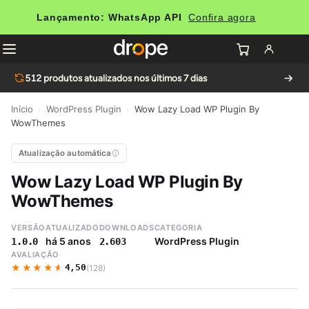
Lançamento: WhatsApp API
Confira agora
512
produtos atualizados nos últimos 7 dias
Início
›
WordPress Plugin
›
Wow Lazy Load WP Plugin By
WowThemes
Atualização automática
Wow Lazy Load WP Plugin By
WowThemes
VERSÃO
ATUALIZADO
DOWNLOADS
CATEGORIA
há 5 anos
WordPress Plugin
1.0.0
2.603
AVALIAÇÃO
★★★★★
★★★★★
4,50
(128)