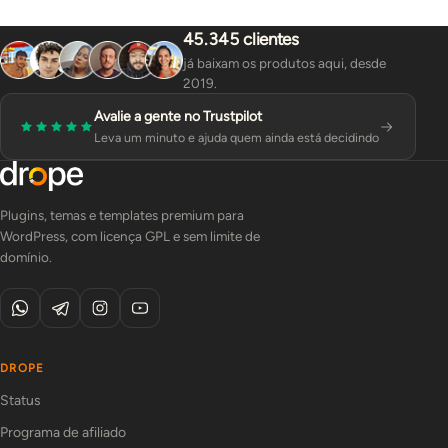
45.345 clientes
já baixam os produtos aqui, desde
2019.
Avalie a gente no Trustpilot
Leva um minuto e ajuda quem ainda está decidindo
Plugins, temas e templates premium para
WordPress, com licença GPL e sem limite de
domínio.
DROPE
Status
Programa de afiliado