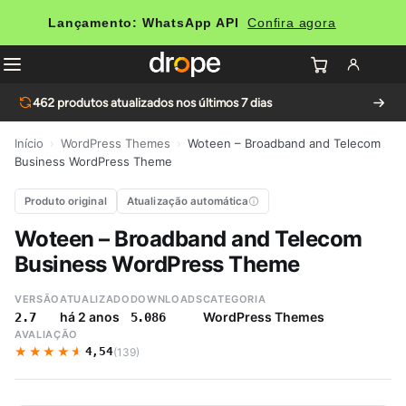
Lançamento: WhatsApp API
Confira agora
462
produtos atualizados nos últimos 7 dias
Início
›
WordPress Themes
›
Woteen – Broadband and Telecom
Business WordPress Theme
Produto original
Atualização automática
Woteen – Broadband and Telecom
Business WordPress Theme
VERSÃO
ATUALIZADO
DOWNLOADS
CATEGORIA
há 2 anos
WordPress Themes
2.7
5.086
AVALIAÇÃO
★★★★★
★★★★★
4,54
(139)