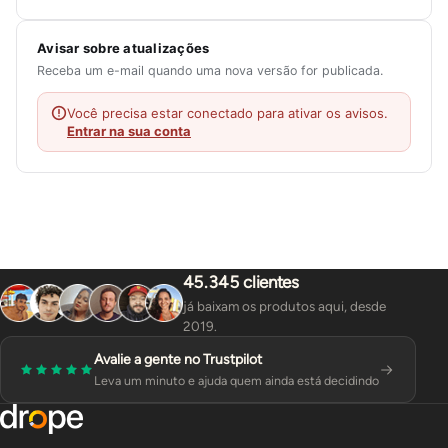
Avisar sobre atualizações
Receba um e-mail quando uma nova versão for publicada.
Você precisa estar conectado para ativar os avisos.
Entrar na sua conta
45.345 clientes
já baixam os produtos aqui, desde
2019.
Avalie a gente no Trustpilot
Leva um minuto e ajuda quem ainda está decidindo