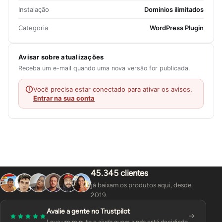
Instalação
Domínios ilimitados
Categoria
WordPress Plugin
Avisar sobre atualizações
Receba um e-mail quando uma nova versão for publicada.
Você precisa estar conectado para ativar os avisos.
Entrar na sua conta
45.345 clientes
já baixam os produtos aqui, desde
2019.
Avalie a gente no Trustpilot
Leva um minuto e ajuda quem ainda está decidindo