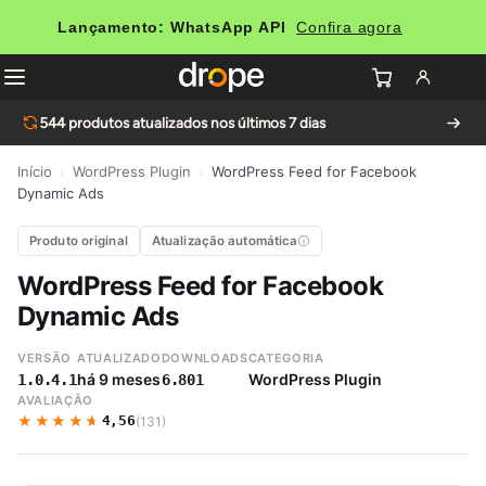
Lançamento: WhatsApp API
Confira agora
544
produtos atualizados nos últimos 7 dias
Início
›
WordPress Plugin
›
WordPress Feed for Facebook
Dynamic Ads
Produto original
Atualização automática
WordPress Feed for Facebook
Dynamic Ads
VERSÃO
ATUALIZADO
DOWNLOADS
CATEGORIA
há 9 meses
WordPress Plugin
1.0.4.1
6.801
AVALIAÇÃO
★★★★★
★★★★★
4,56
(131)