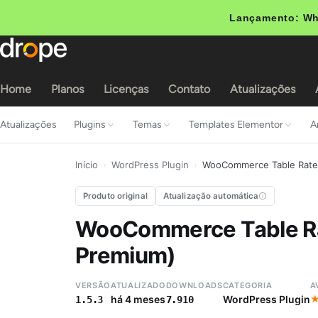
Lançamento: Wh
Home
Planos
Licenças
Contato
Atualizações
Atualizações
Plugins
Temas
Templates Elementor
A
Início
›
WordPress Plugin
›
WooCommerce Table Rate 
Produto original
Atualização automática
WooCommerce Table Ra
Premium)
VERSÃO
ATUALIZADO
DOWNLOADS
CATEGORIA
A
há 4 meses
WordPress Plugin
1.5.3
7.910