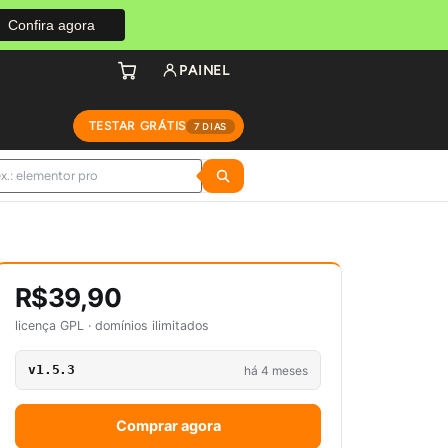
Confira agora
PAINEL
TESTAR GRÁTIS
7 DIAS
R$39,90
licença GPL · domínios ilimitados
v1.5.3
há 4 meses
Comprar agora