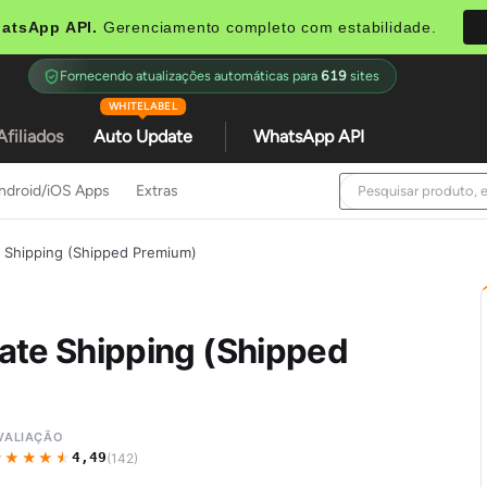
atsApp API.
Gerenciamento completo com estabilidade.
Fornecendo atualizações automáticas para
619
sites
WHITELABEL
Afiliados
Auto Update
WhatsApp API
ndroid/iOS Apps
Extras
Shipping (Shipped Premium)
te Shipping (Shipped
VALIAÇÃO
★★★★★
★★★★★
4,49
(142)