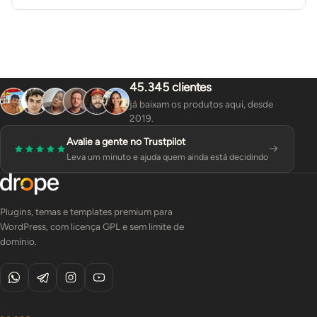
45.345 clientes
já baixam os produtos aqui, desde
2019.
Avalie a gente no Trustpilot
Leva um minuto e ajuda quem ainda está decidindo
Plugins, temas e templates premium para
WordPress, com licença GPL e sem limite de
domínio.