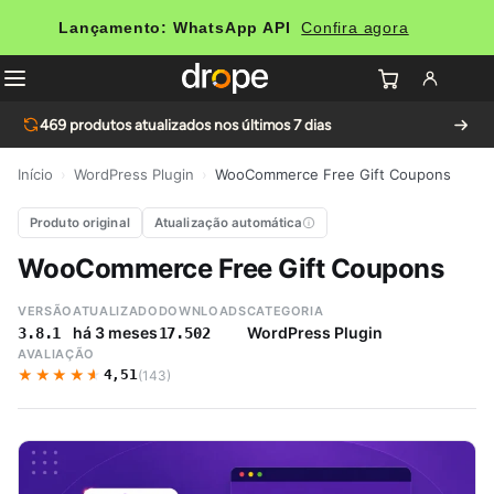
Lançamento: WhatsApp API
Confira agora
469
produtos atualizados nos últimos 7 dias
Início
›
WordPress Plugin
›
WooCommerce Free Gift Coupons
Produto original
Atualização automática
WooCommerce Free Gift Coupons
VERSÃO
ATUALIZADO
DOWNLOADS
CATEGORIA
há 3 meses
WordPress Plugin
3.8.1
17.502
AVALIAÇÃO
★★★★★
★★★★★
4,51
(143)