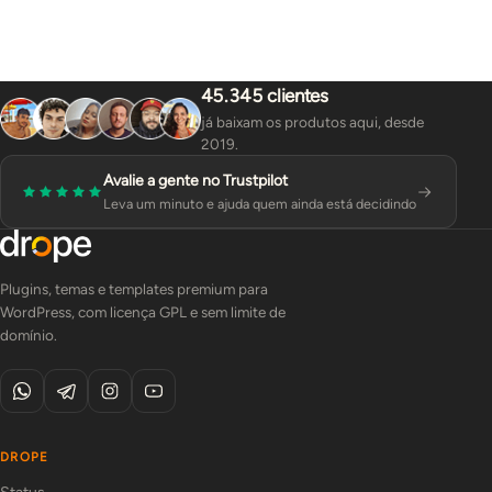
45.345 clientes
já baixam os produtos aqui, desde
2019.
Avalie a gente no Trustpilot
Leva um minuto e ajuda quem ainda está decidindo
Plugins, temas e templates premium para
WordPress, com licença GPL e sem limite de
domínio.
DROPE