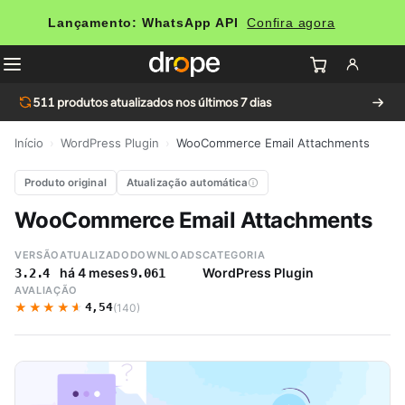
Lançamento: WhatsApp API
Confira agora
511
produtos atualizados nos últimos 7 dias
Início
›
WordPress Plugin
›
WooCommerce Email Attachments
Produto original
Atualização automática
WooCommerce Email Attachments
VERSÃO
ATUALIZADO
DOWNLOADS
CATEGORIA
há 4 meses
WordPress Plugin
3.2.4
9.061
AVALIAÇÃO
★★★★★
★★★★★
4,54
(140)