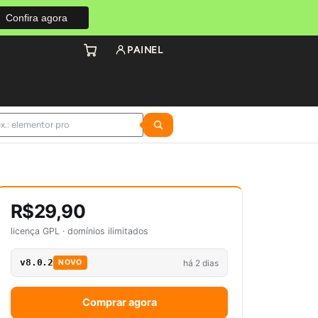
Confira agora
PAINEL
R$29,90
licença GPL · domínios ilimitados
v8.0.2
há 2 dias
NOVO
Comprar agora