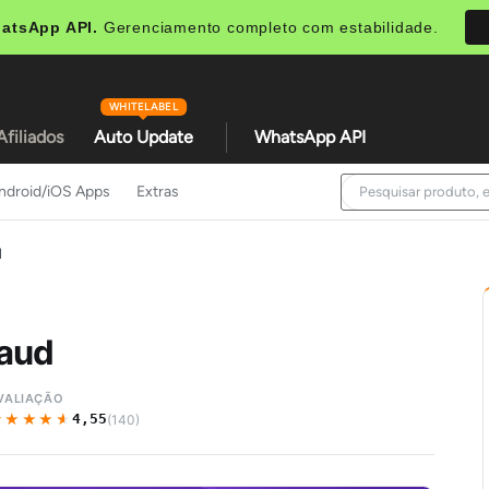
atsApp API.
Gerenciamento completo com estabilidade.
WHITELABEL
Afiliados
Auto Update
WhatsApp API
ndroid/iOS Apps
Extras
d
aud
VALIAÇÃO
★★★★★
★★★★★
4,55
(140)