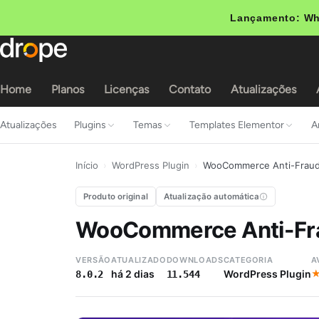
Lançamento: Wh
Home
Planos
Licenças
Contato
Atualizações
Atualizações
Plugins
Temas
Templates Elementor
A
Início
›
WordPress Plugin
›
WooCommerce Anti-Frau
Produto original
Atualização automática
WooCommerce Anti-Fr
VERSÃO
ATUALIZADO
DOWNLOADS
CATEGORIA
A
há 2 dias
WordPress Plugin
8.0.2
11.544