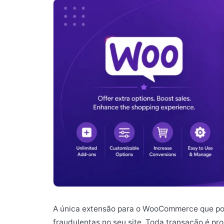
A única extensão para o WooCommerce que pod
fraudulentas no seu site. Toda transação é pro