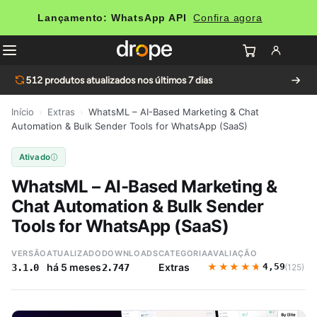
Lançamento: WhatsApp API
Confira agora
512
produtos atualizados nos últimos 7 dias
Início
›
Extras
›
WhatsML – AI-Based Marketing & Chat
Automation & Bulk Sender Tools for WhatsApp (SaaS)
Ativado
WhatsML – AI-Based Marketing &
Chat Automation & Bulk Sender
Tools for WhatsApp (SaaS)
VERSÃO
ATUALIZADO
DOWNLOADS
CATEGORIA
AVALIAÇÃO
★★★★★
★★★★★
há 5 meses
Extras
4,59
(125)
3.1.0
2.747