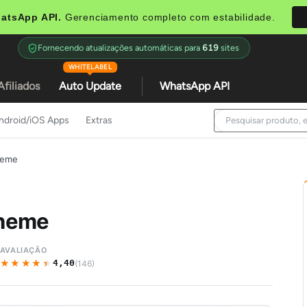
atsApp API.
Gerenciamento completo com estabilidade.
Fornecendo atualizações automáticas para
619
sites
WHITELABEL
Afiliados
Auto Update
WhatsApp API
ndroid/iOS Apps
Extras
heme
Theme
AVALIAÇÃO
★★★★★
★★★★★
4,40
(146)