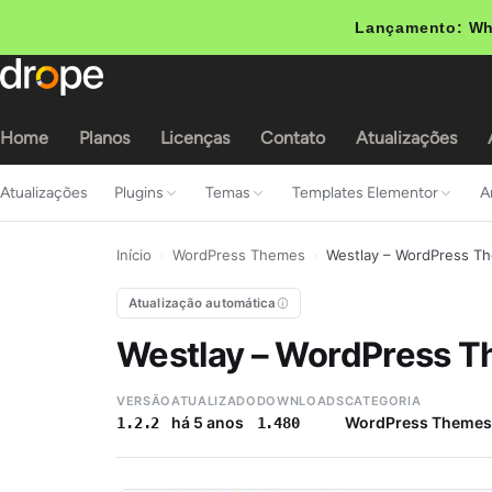
Lançamento: Wh
Home
Planos
Licenças
Contato
Atualizações
Atualizações
Plugins
Temas
Templates Elementor
A
Início
›
WordPress Themes
›
Westlay – WordPress T
Atualização automática
Westlay – WordPress 
VERSÃO
ATUALIZADO
DOWNLOADS
CATEGORIA
há 5 anos
WordPress Themes
1.2.2
1.480