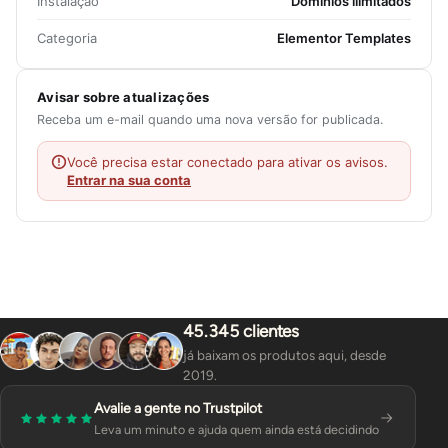
Instalação
Domínios ilimitados
Categoria
Elementor Templates
Avisar sobre atualizações
Receba um e-mail quando uma nova versão for publicada.
Você precisa estar conectado para ativar os avisos.
Entrar na sua conta
45.345 clientes
já baixam os produtos aqui, desde
2019.
Avalie a gente no Trustpilot
Leva um minuto e ajuda quem ainda está decidindo