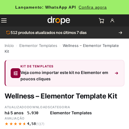
Lançamento: WhatsApp API
Confira agora
512
produtos atualizados nos últimos 7 dias
Início
›
Elementor Templates
›
Wellness – Elementor Template
Kit
KIT DE TEMPLATES
Veja como importar este kit no Elementor em
poucos cliques
Wellness – Elementor Template Kit
ATUALIZADO
DOWNLOADS
CATEGORIA
há 5 anos
Elementor Templates
5.930
AVALIAÇÃO
★★★★★
★★★★★
4,58
(137)