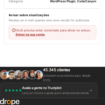
Categoria
WordPress Plugin, CodeCanyon
Avisar sobre atualizações
Receba um e-mail quando uma nova versão for publicada.
Você precisa estar conectado para ativar os avisos.
Entrar na sua conta
45.345 clientes
já baixam os produtos aqui, desde
2019.
Avalie a gente no Trustpilot
Leva um minuto e ajuda quem ainda está decidindo