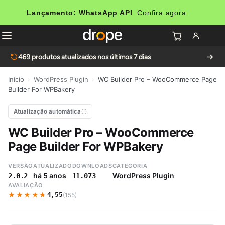
Lançamento: WhatsApp API
Confira agora
469
produtos atualizados nos últimos 7 dias
Início
›
WordPress Plugin
›
WC Builder Pro – WooCommerce Page
Builder For WPBakery
Atualização automática
WC Builder Pro – WooCommerce
Page Builder For WPBakery
VERSÃO
ATUALIZADO
DOWNLOADS
CATEGORIA
há 5 anos
WordPress Plugin
2.0.2
11.073
AVALIAÇÃO
★★★★★
★★★★★
4,55
(155)