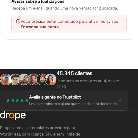
Avisar sobre atualizações
Receba um e-mail quando uma nova versão for publicada.
Você precisa estar conectado para ativar os avisos.
Entrar na sua conta
45.345 clientes
já baixam os produtos aqui, desde
2019.
Avalie a gente no Trustpilot
Leva um minuto e ajuda quem ainda está decidindo
Plugins, temas e templates premium para
WordPress, com licença GPL e sem limite de