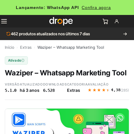
Lançamento: WhatsApp API
Confira agora
462
produtos atualizados nos últimos 7 dias
Início
›
Extras
›
Waziper – Whatsapp Marketing Tool
Ativado
Waziper – Whatsapp Marketing Tool
VERSÃO
ATUALIZADO
DOWNLOADS
CATEGORIA
AVALIAÇÃO
★★★★★
★★★★★
há 3 anos
Extras
4,38
(285)
5.1.0
6.528