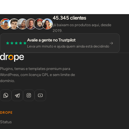
45.345 clientes
já baixam os produtos aqui, desde
2019.
Avalie a gente no Trustpilot
Leva um minuto e ajuda quem ainda está decidindo
Plugins, temas e templates premium para
WordPress, com licença GPL e sem limite de
domínio.
DROPE
Status