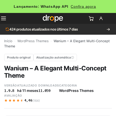
Lançamento: WhatsApp API
Confira agora
424
produtos atualizados nos últimos 7 dias
Início
›
WordPress Themes
›
Wanium – A Elegant Multi-Concept
Theme
Produto original
Atualização automática
Wanium – A Elegant Multi-Concept
Theme
VERSÃO
ATUALIZADO
DOWNLOADS
CATEGORIA
há 11 meses
WordPress Themes
1.9.8
11.059
AVALIAÇÃO
★★★★★
★★★★★
4,46
(164)