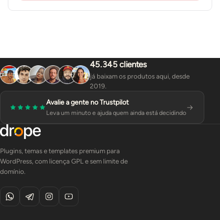
45.345 clientes
já baixam os produtos aqui, desde
2019.
Avalie a gente no Trustpilot
Leva um minuto e ajuda quem ainda está decidindo
Plugins, temas e templates premium para
WordPress, com licença GPL e sem limite de
domínio.