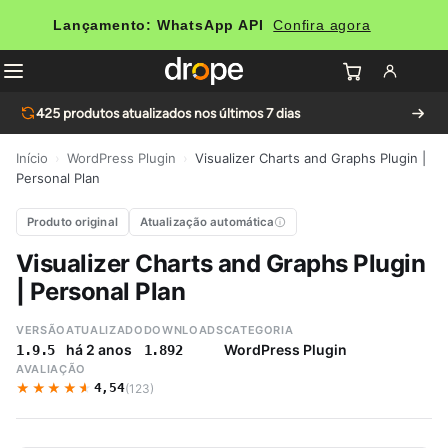
Lançamento: WhatsApp API
Confira agora
425
produtos atualizados nos últimos 7 dias
Início
›
WordPress Plugin
›
Visualizer Charts and Graphs Plugin |
Personal Plan
Produto original
Atualização automática
Visualizer Charts and Graphs Plugin
| Personal Plan
VERSÃO
ATUALIZADO
DOWNLOADS
CATEGORIA
há 2 anos
WordPress Plugin
1.9.5
1.892
AVALIAÇÃO
★★★★★
★★★★★
4,54
(123)