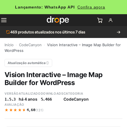
Lançamento: WhatsApp API
Confira agora
469
produtos atualizados nos últimos 7 dias
Início
›
CodeCanyon
›
Vision Interactive – Image Map Builder for
WordPress
Atualização automática
Vision Interactive – Image Map
Builder for WordPress
VERSÃO
ATUALIZADO
DOWNLOADS
CATEGORIA
há 4 anos
CodeCanyon
1.5.3
5.466
AVALIAÇÃO
★★★★★
★★★★★
4,60
(131)