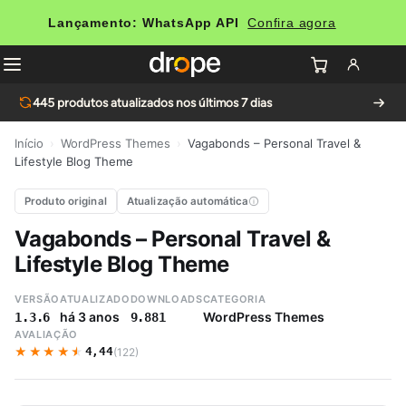
Lançamento: WhatsApp API
Confira agora
445
produtos atualizados nos últimos 7 dias
Início
›
WordPress Themes
›
Vagabonds – Personal Travel &
Lifestyle Blog Theme
Produto original
Atualização automática
Vagabonds – Personal Travel &
Lifestyle Blog Theme
VERSÃO
ATUALIZADO
DOWNLOADS
CATEGORIA
há 3 anos
WordPress Themes
1.3.6
9.881
AVALIAÇÃO
★★★★★
★★★★★
4,44
(122)