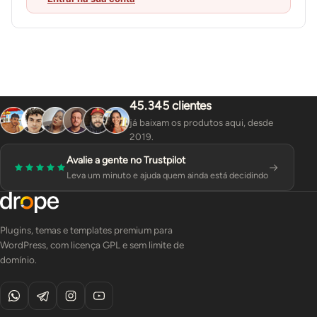
45.345 clientes
já baixam os produtos aqui, desde
2019.
Avalie a gente no Trustpilot
Leva um minuto e ajuda quem ainda está decidindo
Plugins, temas e templates premium para
WordPress, com licença GPL e sem limite de
domínio.