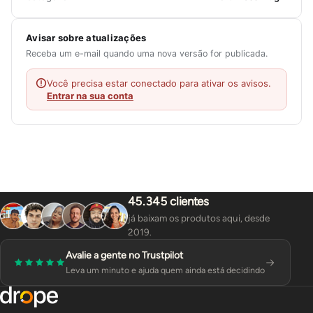
Avisar sobre atualizações
Receba um e-mail quando uma nova versão for publicada.
Você precisa estar conectado para ativar os avisos.
Entrar na sua conta
45.345 clientes
já baixam os produtos aqui, desde
2019.
Avalie a gente no Trustpilot
Leva um minuto e ajuda quem ainda está decidindo