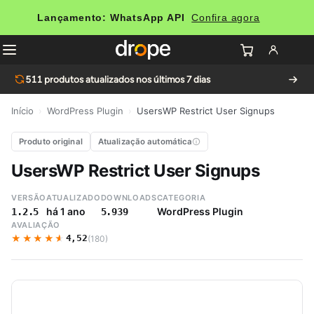
Lançamento: WhatsApp API
Confira agora
511
produtos atualizados nos últimos 7 dias
Início
›
WordPress Plugin
›
UsersWP Restrict User Signups
Produto original
Atualização automática
UsersWP Restrict User Signups
VERSÃO
ATUALIZADO
DOWNLOADS
CATEGORIA
há 1 ano
WordPress Plugin
1.2.5
5.939
AVALIAÇÃO
★★★★★
★★★★★
4,52
(180)