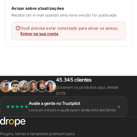
Avisar sobre atualizações
Receba um e-mail quando uma nova versão for publicada.
Você precisa estar conectado para ativar os avisos.
Entrar na sua conta
45.345 clientes
já baixam os produtos aqui, desde
2019.
Avalie a gente no Trustpilot
Leva um minuto e ajuda quem ainda está decidindo
Plugins, temas e templates premium para