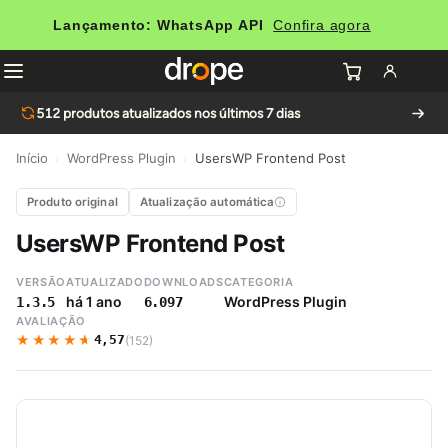
Lançamento: WhatsApp API
Confira agora
512
produtos atualizados nos últimos 7 dias
Início
›
WordPress Plugin
›
UsersWP Frontend Post
Produto original
Atualização automática
UsersWP Frontend Post
VERSÃO
ATUALIZADO
DOWNLOADS
CATEGORIA
há 1 ano
WordPress Plugin
1.3.5
6.097
AVALIAÇÃO
★★★★★
★★★★★
4,57
(152)