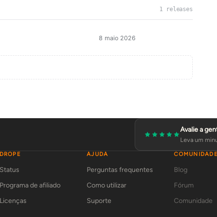
1 releases
8 maio 2026
Avalie a gen
Leva um minu
DROPE
AJUDA
COMUNIDAD
Status
Perguntas frequentes
Blog
Programa de afiliado
Como utilizar
Fórum
Licenças
Suporte
Comunidade