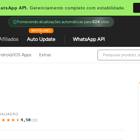
atsApp API.
Gerenciamento completo com estabilidade.
Fornecendo atualizações automáticas para
624
sites
WHITELABEL
Afiliados
Auto Update
WhatsApp API
ndroid/iOS Apps
Extras
VALIAÇÃO
★★★★★
★★★★★
4,50
(26)