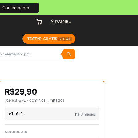
Confira agora
PAINEL
TESTAR GRÁTIS
7 DIAS
R$29,90
licença GPL · domínios ilimitados
v1.0.1
há 3 meses
ADICIONAIS