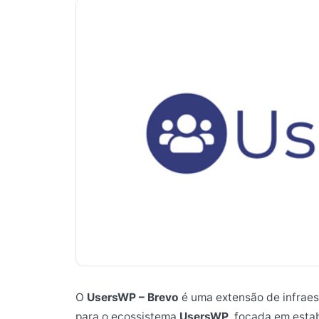
O
UsersWP – Brevo
é uma extensão de infraes
para o ecossistema
UsersWP
, focada em esta