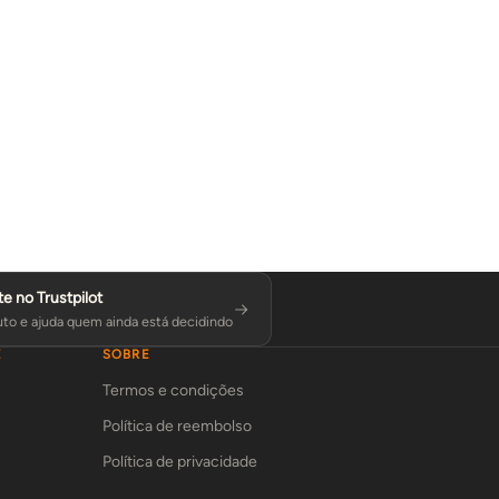
te no Trustpilot
to e ajuda quem ainda está decidindo
E
SOBRE
Termos e condições
Política de reembolso
Política de privacidade