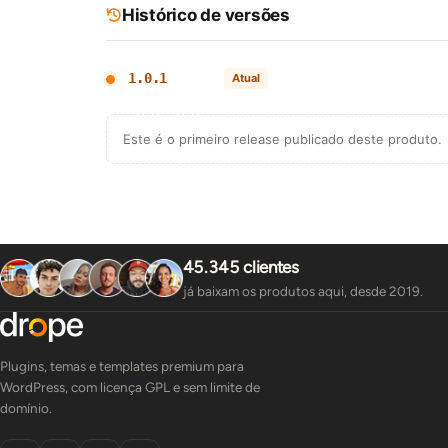
Histórico de versões
1.0.1
Atual
Este é o primeiro release publicado deste produto.
45.345 clientes
já baixam os produtos aqui, desde 2019.
Plugins, temas e templates premium para
WordPress, com licença GPL e sem limite de
domínio.