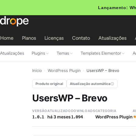
Lançamento: Wh
Home
Planos
Licenças
Contato
Atualizações
Atualizações
Plugins
Temas
Templates Elementor
A
Início
›
WordPress Plugin
›
UsersWP – Brevo
Produto original
Atualização automática
UsersWP – Brevo
VERSÃO
ATUALIZADO
DOWNLOADS
CATEGORIA
A
há 3 meses
WordPress Plugin
1.0.1
1.094