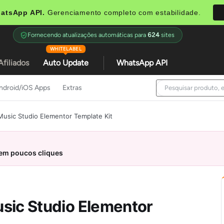
atsApp API.
Gerenciamento completo com estabilidade.
Fornecendo atualizações automáticas para
624
sites
WHITELABEL
Afiliados
Auto Update
WhatsApp API
ndroid/iOS Apps
Extras
usic Studio Elementor Template Kit
 em poucos cliques
sic Studio Elementor