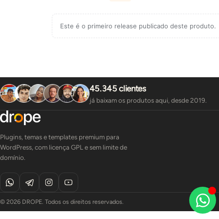
Este é o primeiro release publicado deste produto.
45.345 clientes
já baixam os produtos aqui, desde 2019.
Plugins, temas e templates premium para
WordPress, com licença GPL e sem limite de
domínio.
© 2026 DROPE. Todos os direitos reservados.