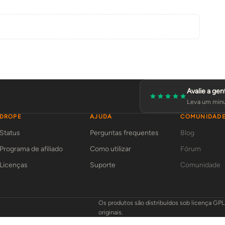
Avalie a gen
Leva um minu
DROPE
AJUDA
COMUNIDAD
Status
Perguntas frequentes
Blog
Programa de afiliado
Como utilizar
Fórum
Licenças
Suporte
Comunidade
Os produtos são distribuídos sob licença GP
originais.