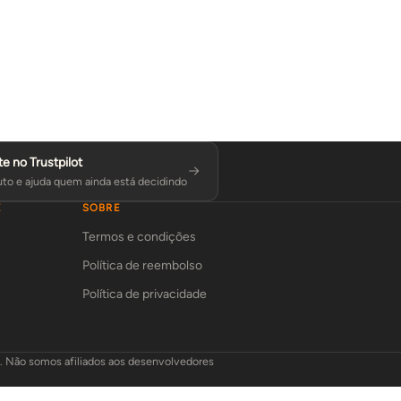
te no Trustpilot
to e ajuda quem ainda está decidindo
E
SOBRE
Termos e condições
Política de reembolso
Política de privacidade
L. Não somos afiliados aos desenvolvedores