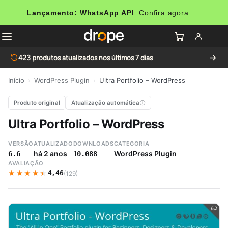
Lançamento: WhatsApp API
Confira agora
423
produtos atualizados nos últimos 7 dias
Início
›
WordPress Plugin
›
Ultra Portfolio – WordPress
Produto original
Atualização automática
Ultra Portfolio – WordPress
VERSÃO
ATUALIZADO
DOWNLOADS
CATEGORIA
há 2 anos
WordPress Plugin
6.6
10.088
AVALIAÇÃO
★★★★★
★★★★★
4,46
(129)