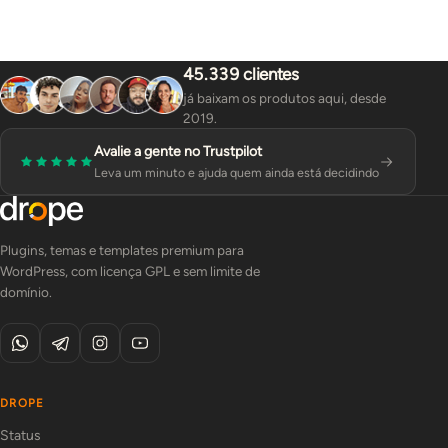
45.339 clientes
já baixam os produtos aqui, desde
2019.
Avalie a gente no Trustpilot
Leva um minuto e ajuda quem ainda está decidindo
Plugins, temas e templates premium para
WordPress, com licença GPL e sem limite de
domínio.
DROPE
Status