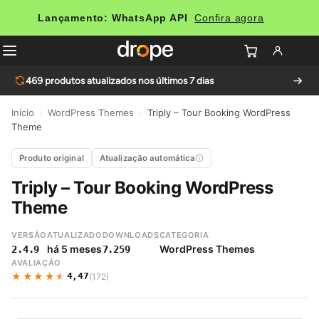
Lançamento: WhatsApp API
Confira agora
469
produtos atualizados nos últimos 7 dias
Início
›
WordPress Themes
›
Triply – Tour Booking WordPress
Theme
Produto original
Atualização automática
Triply – Tour Booking WordPress
Theme
VERSÃO
ATUALIZADO
DOWNLOADS
CATEGORIA
há 5 meses
WordPress Themes
2.4.9
7.259
AVALIAÇÃO
★★★★★
★★★★★
4,47
(172)