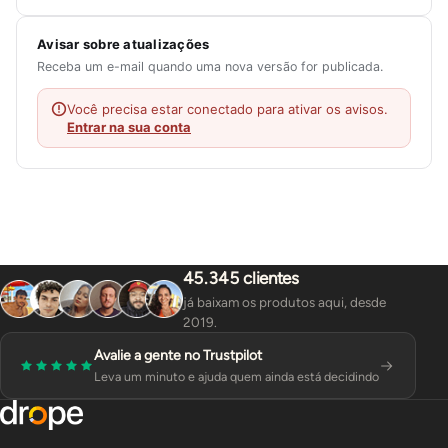
Avisar sobre atualizações
Receba um e-mail quando uma nova versão for publicada.
Você precisa estar conectado para ativar os avisos.
Entrar na sua conta
45.345 clientes
já baixam os produtos aqui, desde
2019.
Avalie a gente no Trustpilot
Leva um minuto e ajuda quem ainda está decidindo