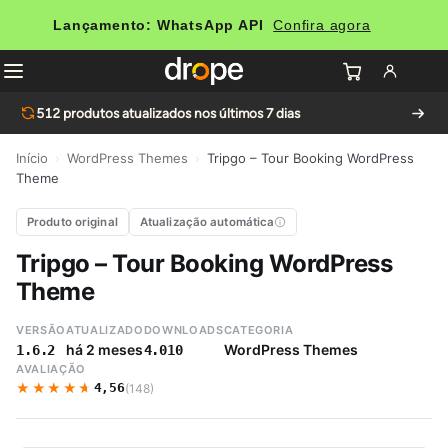
Lançamento: WhatsApp API
Confira agora
512
produtos atualizados nos últimos 7 dias
Início
›
WordPress Themes
›
Tripgo – Tour Booking WordPress
Theme
Produto original
Atualização automática
Tripgo – Tour Booking WordPress
Theme
VERSÃO
ATUALIZADO
DOWNLOADS
CATEGORIA
há 2 meses
WordPress Themes
1.6.2
4.010
AVALIAÇÃO
★★★★★
★★★★★
4,56
(148)