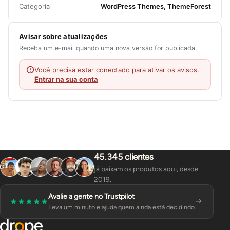
Categoria
WordPress Themes, ThemeForest
Avisar sobre atualizações
Receba um e-mail quando uma nova versão for publicada.
Você precisa estar conectado para ativar os avisos.
Entrar na sua conta
45.345 clientes
já baixam os produtos aqui, desde
2019.
Avalie a gente no Trustpilot
Leva um minuto e ajuda quem ainda está decidindo