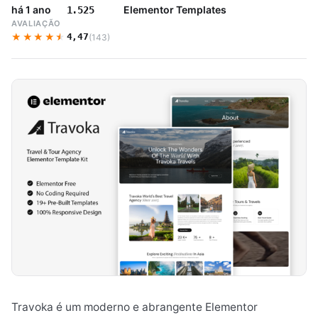
há 1 ano
Elementor Templates
1.525
AVALIAÇÃO
★★★★★
★★★★★
4,47
(143)
Travoka é um moderno e abrangente Elementor