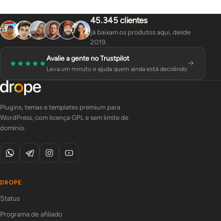
45.345 clientes
já baixam os produtos aqui, desde
2019.
Avalie a gente no Trustpilot
Leva um minuto e ajuda quem ainda está decidindo
Plugins, temas e templates premium para
WordPress, com licença GPL e sem limite de
domínio.
DROPE
Status
Programa de afiliado