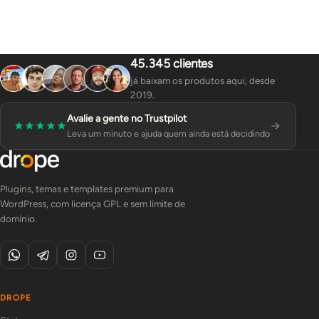
45.345 clientes
já baixam os produtos aqui, desde
2019.
Avalie a gente no Trustpilot
Leva um minuto e ajuda quem ainda está decidindo
Plugins, temas e templates premium para
WordPress, com licença GPL e sem limite de
domínio.
DROPE