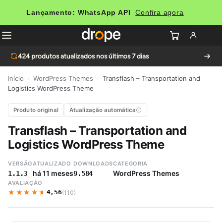
Lançamento: WhatsApp API
Confira agora
424
produtos atualizados nos últimos 7 dias
Início
›
WordPress Themes
›
Transflash – Transportation and
Logistics WordPress Theme
Produto original
Atualização automática
Transflash – Transportation and
Logistics WordPress Theme
VERSÃO
ATUALIZADO
DOWNLOADS
CATEGORIA
há 11 meses
WordPress Themes
1.1.3
9.584
AVALIAÇÃO
★★★★★
★★★★★
4,56
(110)