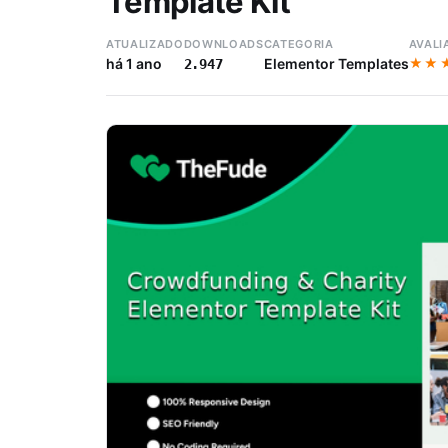
Template Kit
ATUALIZADO
DOWNLOADS
CATEGORIA
AVALI
★★
★★
há 1 ano
Elementor Templates
2.947