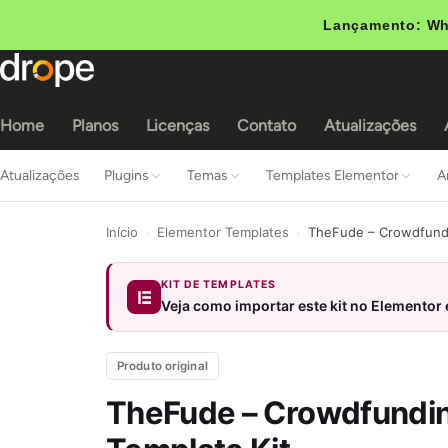
Lançamento: Wh
Home
Planos
Licenças
Contato
Atualizações
Atualizações
Plugins
Temas
Templates Elementor
A
Início
›
Elementor Templates
›
TheFude – Crowdfundi
KIT DE TEMPLATES
Veja como importar este kit no Elementor
Produto original
TheFude – Crowdfundin