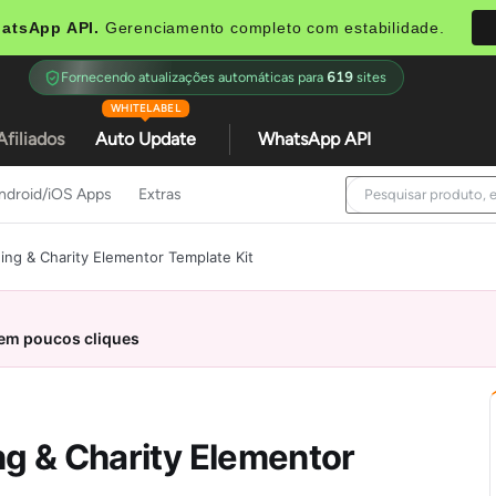
atsApp API.
Gerenciamento completo com estabilidade.
Fornecendo atualizações automáticas para
619
sites
WHITELABEL
Afiliados
Auto Update
WhatsApp API
ndroid/iOS Apps
Extras
ng & Charity Elementor Template Kit
 em poucos cliques
g & Charity Elementor