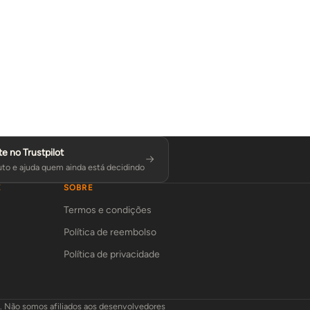
te no Trustpilot
to e ajuda quem ainda está decidindo
E
SOBRE
Termos e condições
Política de reembolso
Política de privacidade
L. Não somos afiliados aos desenvolvedores