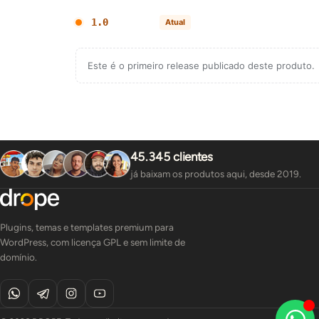
1.0
Atual
Este é o primeiro release publicado deste produto.
45.345 clientes
já baixam os produtos aqui, desde 2019.
Plugins, temas e templates premium para
WordPress, com licença GPL e sem limite de
domínio.