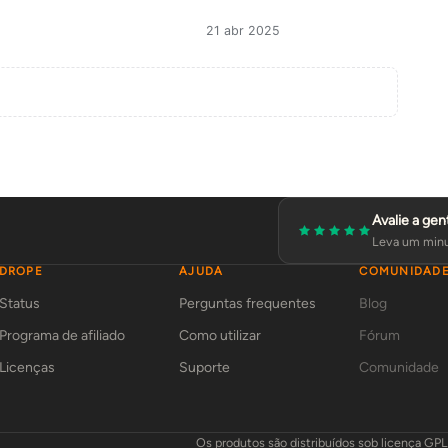
21 abr 2025
Avalie a gen
Leva um minu
DROPE
AJUDA
COMUNIDAD
Status
Perguntas frequentes
Blog
Programa de afiliado
Como utilizar
Fórum
Licenças
Suporte
Comunidade
Os produtos são distribuídos sob licença GP