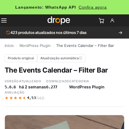
Lançamento: WhatsApp API
Confira agora
423
produtos atualizados nos últimos 7 dias
Início
›
WordPress Plugin
›
The Events Calendar – Filter Bar
Produto original
Atualização automática
The Events Calendar – Filter Bar
VERSÃO
ATUALIZADO
DOWNLOADS
CATEGORIA
há 2 semanas
WordPress Plugin
5.6.6
6.277
AVALIAÇÃO
★★★★★
★★★★★
4,53
(142)