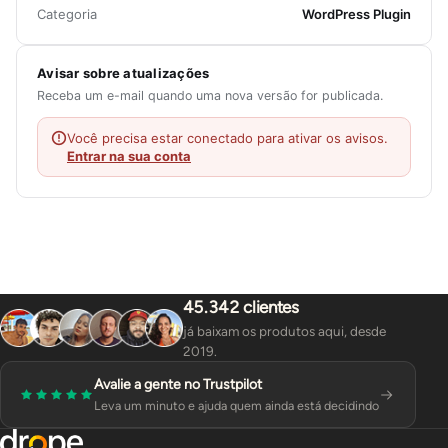
Categoria
WordPress Plugin
Avisar sobre atualizações
Receba um e-mail quando uma nova versão for publicada.
Você precisa estar conectado para ativar os avisos.
Entrar na sua conta
45.342 clientes
já baixam os produtos aqui, desde
2019.
Avalie a gente no Trustpilot
Leva um minuto e ajuda quem ainda está decidindo