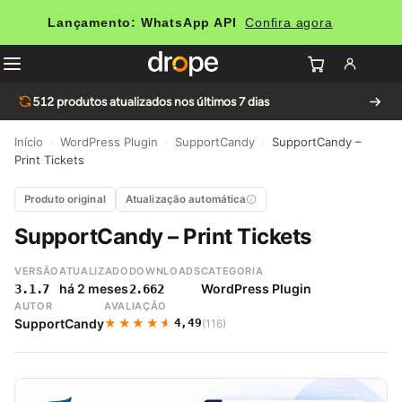
Lançamento: WhatsApp API
Confira agora
512
produtos atualizados nos últimos 7 dias
Início
›
WordPress Plugin
›
SupportCandy
›
SupportCandy –
Print Tickets
Produto original
Atualização automática
SupportCandy – Print Tickets
VERSÃO
ATUALIZADO
DOWNLOADS
CATEGORIA
há 2 meses
WordPress Plugin
3.1.7
2.662
AUTOR
AVALIAÇÃO
★★★★★
★★★★★
SupportCandy
4,49
(116)