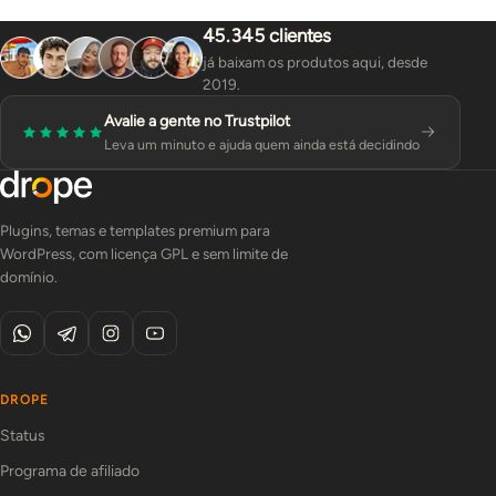
45.345 clientes
já baixam os produtos aqui, desde
2019.
Avalie a gente no Trustpilot
Leva um minuto e ajuda quem ainda está decidindo
Plugins, temas e templates premium para
WordPress, com licença GPL e sem limite de
domínio.
DROPE
Status
Programa de afiliado