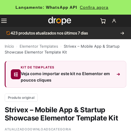
Lançamento: WhatsApp API
Confira agora
423
produtos atualizados nos últimos 7 dias
Início
›
Elementor Templates
›
Strivex – Mobile App & Startup
Showcase Elementor Template Kit
KIT DE TEMPLATES
Veja como importar este kit no Elementor em
poucos cliques
Produto original
Strivex – Mobile App & Startup
Showcase Elementor Template Kit
ATUALIZADO
DOWNLOADS
CATEGORIA