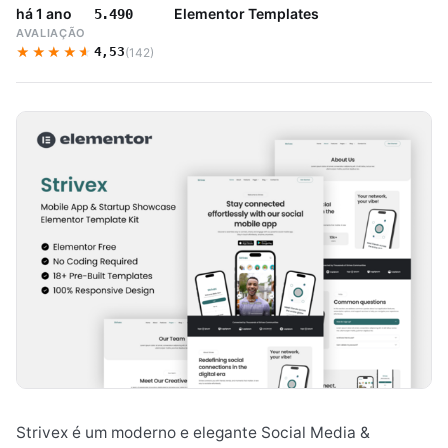
há 1 ano
Elementor Templates
5.490
AVALIAÇÃO
★★★★★
★★★★★
4,53
(142)
Strivex é um moderno e elegante Social Media &