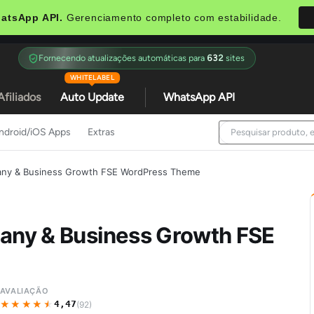
atsApp API.
Gerenciamento completo com estabilidade.
Fornecendo atualizações automáticas para
632
sites
WHITELABEL
Afiliados
Auto Update
WhatsApp API
ndroid/iOS Apps
Extras
pany & Business Growth FSE WordPress Theme
pany & Business Growth FSE
AVALIAÇÃO
★★★★★
★★★★★
4,47
(92)