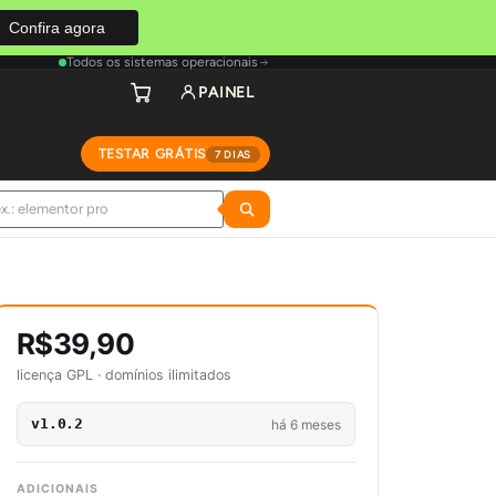
Confira agora
Todos os sistemas operacionais
PAINEL
TESTAR GRÁTIS
7 DIAS
R$39,90
licença GPL · domínios ilimitados
v1.0.2
há 6 meses
ADICIONAIS