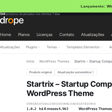
Lançamento: Wh
544
produtos atualizados nos últimos 7 dias
Home
Planos
Licenças
Contato
Atualizações
Atualizações
Plugins
Temas
Templates Elementor
A
Início
›
WordPress Themes
›
Startrix – Startup Com
Produto original
Atualização automática
Startrix – Startup Com
WordPress Theme
VERSÃO
ATUALIZADO
DOWNLOADS
CATEGORIA
há 6 meses
WordPress Themes
1.0.2
4.963