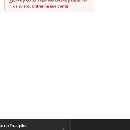
Você precisa estar conectado para ativar
os avisos.
Entrar na sua conta
te no Trustpilot