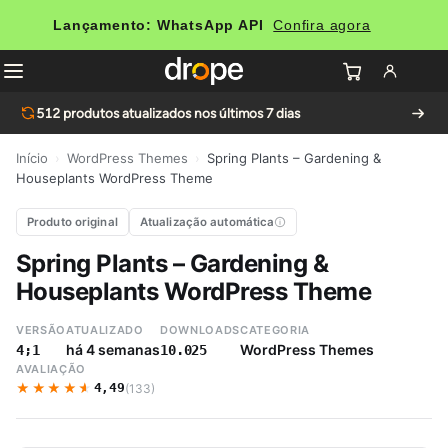
Lançamento: WhatsApp API
Confira agora
512
produtos atualizados nos últimos 7 dias
Início
›
WordPress Themes
›
Spring Plants – Gardening &
Houseplants WordPress Theme
Produto original
Atualização automática
Spring Plants – Gardening &
Houseplants WordPress Theme
VERSÃO
ATUALIZADO
DOWNLOADS
CATEGORIA
há 4 semanas
WordPress Themes
4;1
10.025
AVALIAÇÃO
★★★★★
★★★★★
4,49
(133)