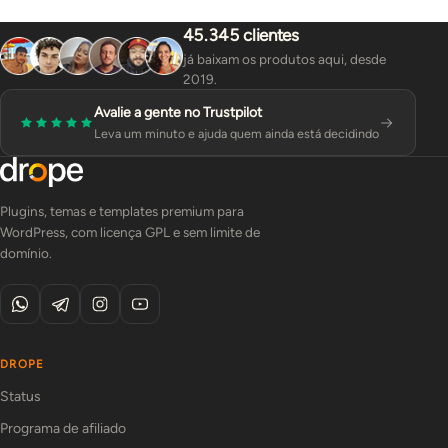
45.345 clientes
já baixam os produtos aqui, desde
2019.
Avalie a gente no Trustpilot
Leva um minuto e ajuda quem ainda está decidindo
Plugins, temas e templates premium para
WordPress, com licença GPL e sem limite de
domínio.
DROPE
Status
Programa de afiliado