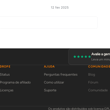
12 fev 2025
Avalie a gen
Leva um minu
DROPE
AJUDA
COMUNIDAD
Status
Perguntas frequentes
Blog
Programa de afiliado
Como utilizar
Fórum
Licenças
Suporte
Comunidade
Os produtos são distribuídos sob licença GP