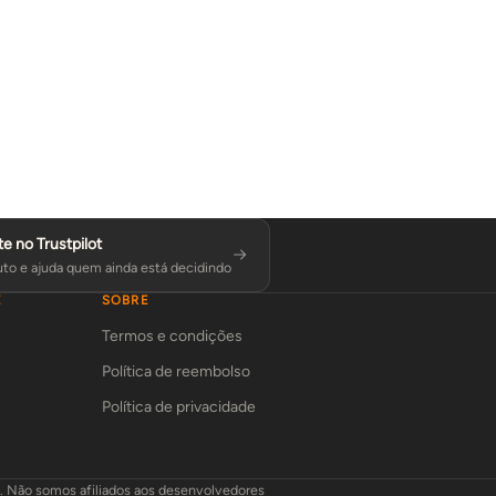
te no Trustpilot
to e ajuda quem ainda está decidindo
E
SOBRE
Termos e condições
Política de reembolso
Política de privacidade
L. Não somos afiliados aos desenvolvedores