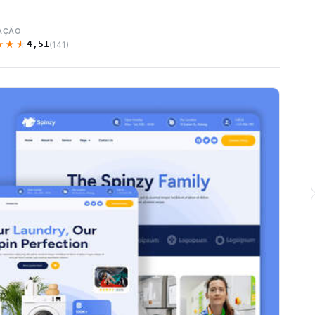
AÇÃO
★★★
★★★
4,51
(141)