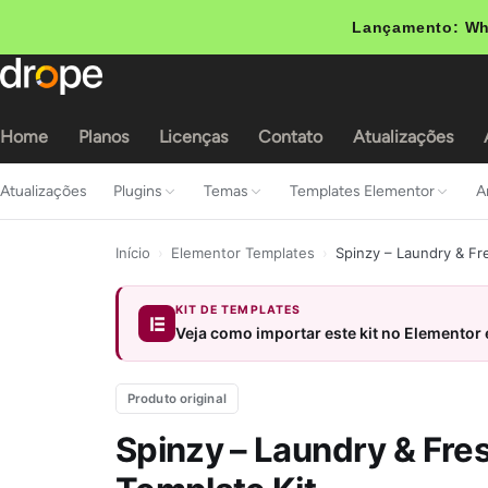
Lançamento: Wh
Home
Planos
Licenças
Contato
Atualizações
Atualizações
Plugins
Temas
Templates Elementor
A
Início
›
Elementor Templates
›
Spinzy – Laundry & Fr
KIT DE TEMPLATES
Veja como importar este kit no Elementor
Produto original
Spinzy – Laundry & Fre