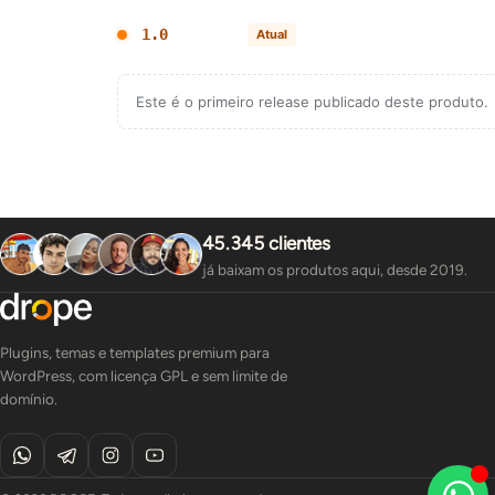
1.0
Atual
Este é o primeiro release publicado deste produto.
45.345 clientes
já baixam os produtos aqui, desde 2019.
Plugins, temas e templates premium para
WordPress, com licença GPL e sem limite de
domínio.