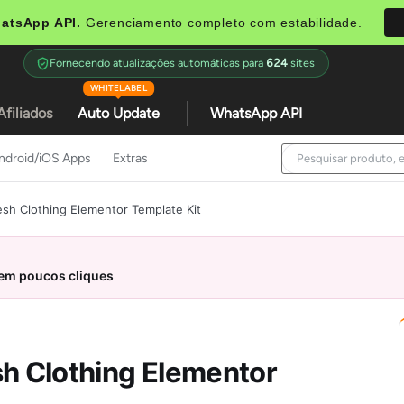
atsApp API.
Gerenciamento completo com estabilidade.
Fornecendo atualizações automáticas para
624
sites
WHITELABEL
Afiliados
Auto Update
WhatsApp API
ndroid/iOS Apps
Extras
esh Clothing Elementor Template Kit
 em poucos cliques
sh Clothing Elementor