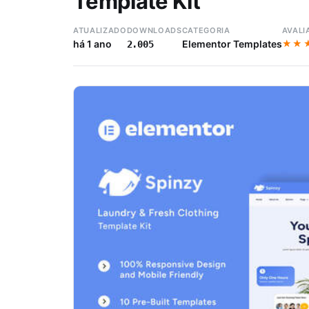
Template Kit
ATUALIZADO
DOWNLOADS
CATEGORIA
AVALI
★★
★★
há 1 ano
Elementor Templates
2.005