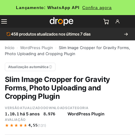
Lançamento: WhatsApp API
Confira agora
458
produtos atualizados nos últimos 7 dias
Início
›
WordPress Plugin
›
Slim Image Cropper for Gravity Forms,
Photo Uploading and Cropping Plugin
Atualização automática
Slim Image Cropper for Gravity
Forms, Photo Uploading and
Cropping Plugin
VERSÃO
ATUALIZADO
DOWNLOADS
CATEGORIA
há 5 anos
WordPress Plugin
1.10.1
8.976
AVALIAÇÃO
★★★★★
★★★★★
4,55
(131)