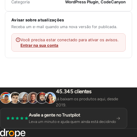
Categoria
WordPress Plugin, CodeCanyon
Avisar sobre atualizações
Receba um e-mail quando uma nova versão for publicada.
Você precisa estar conectado para ativar os avisos.
Entrar na sua conta
45.345 clientes
já baixam os produtos aqui, desde
2019.
Avalie a gente no Trustpilot
Leva um minuto e ajuda quem ainda está decidindo