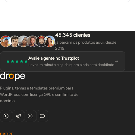
45.345 clientes
já baixam os produtos aqui, desde
2019.
Avalie a gente no Trustpilot
Leva um minuto e ajuda quem ainda está decidindo
Plugins, temas e templates premium para
WordPress, com licença GPL e sem limite de
domínio.
DROPE