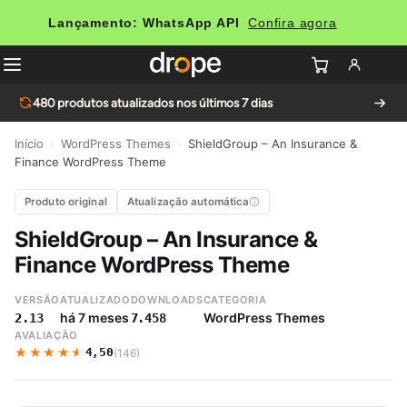
Lançamento: WhatsApp API
Confira agora
480
produtos atualizados nos últimos 7 dias
Início
›
WordPress Themes
›
ShieldGroup – An Insurance &
Finance WordPress Theme
Produto original
Atualização automática
ShieldGroup – An Insurance &
Finance WordPress Theme
VERSÃO
ATUALIZADO
DOWNLOADS
CATEGORIA
há 7 meses
WordPress Themes
2.13
7.458
AVALIAÇÃO
★★★★★
★★★★★
4,50
(146)