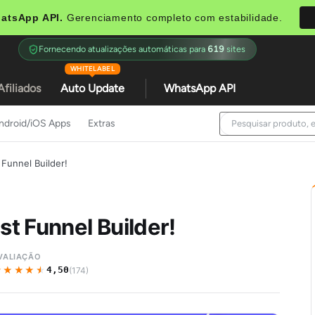
atsApp API.
Gerenciamento completo com estabilidade.
Fornecendo atualizações automáticas para
619
sites
WHITELABEL
Afiliados
Auto Update
WhatsApp API
ndroid/iOS Apps
Extras
 Funnel Builder!
st Funnel Builder!
VALIAÇÃO
★★★★★
★★★★★
4,50
(174)