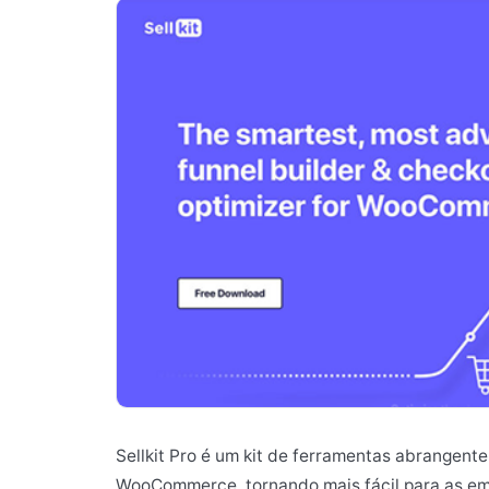
Sellkit Pro é um kit de ferramentas abrangent
WooCommerce, tornando mais fácil para as emp