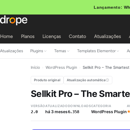
Lançamento: Wh
Home
Planos
Licenças
Contato
Atualizações
Atualizações
Plugins
Temas
Templates Elementor
A
Início
›
WordPress Plugin
›
Sellkit Pro – The Smartest
Produto original
Atualização automática
Sellkit Pro – The Smarte
VERSÃO
ATUALIZADO
DOWNLOADS
CATEGORIA
A
há 3 meses
WordPress Plugin
2.0
6.358