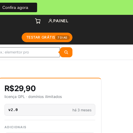
Confira agora
PAINEL
TESTAR GRÁTIS
7 DIAS
R$29,90
licença GPL · domínios ilimitados
v2.0
há 3 meses
ADICIONAIS