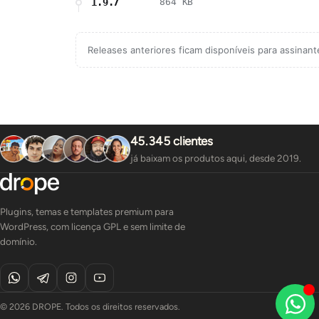
1.9.7
864 KB
Releases anteriores ficam disponíveis para assinan
45.345 clientes
já baixam os produtos aqui, desde 2019.
Plugins, temas e templates premium para
WordPress, com licença GPL e sem limite de
domínio.
© 2026 DROPE. Todos os direitos reservados.