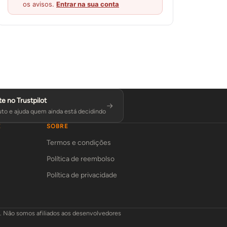
os avisos.
Entrar na sua conta
te no Trustpilot
to e ajuda quem ainda está decidindo
E
SOBRE
Termos e condições
Política de reembolso
Política de privacidade
L. Não somos afiliados aos desenvolvedores