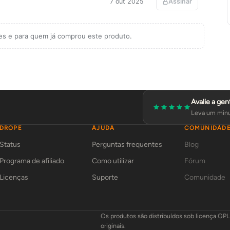
7 out 2025
Assinar
tes e para quem já comprou este produto.
Avalie a gen
Leva um minu
DROPE
AJUDA
COMUNIDAD
Status
Perguntas frequentes
Blog
Programa de afiliado
Como utilizar
Fórum
Licenças
Suporte
Comunidade
Os produtos são distribuídos sob licença GP
originais.